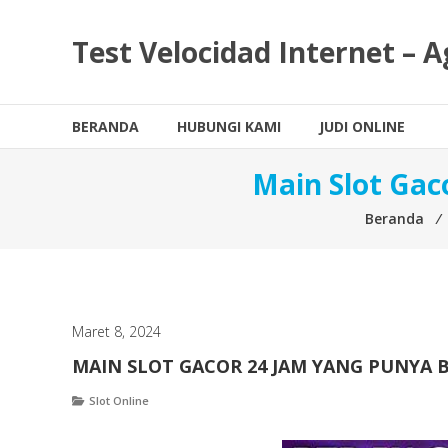
Lompat
ke
Test Velocidad Internet – A
konten
BERANDA
HUBUNGI KAMI
JUDI ONLINE
Main Slot Gac
Beranda
⁄
Maret 8, 2024
MAIN SLOT GACOR 24 JAM YANG PUNYA 
Slot Online