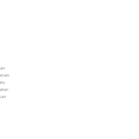
gan
ainan
atu
patan
tkan