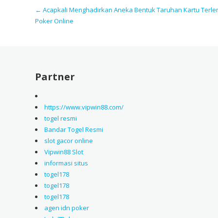
←
Acapkali Menghadirkan Aneka Bentuk Taruhan Kartu Terl
Poker Online
Partner
https://www.vipwin88.com/
togel resmi
Bandar Togel Resmi
slot gacor online
Vipwin88 Slot
informasi situs
togel178
togel178
togel178
agen idn poker