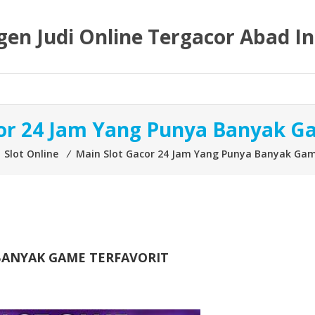
gen Judi Online Tergacor Abad In
or 24 Jam Yang Punya Banyak G
Slot Online
⁄
Main Slot Gacor 24 Jam Yang Punya Banyak Gam
BANYAK GAME TERFAVORIT