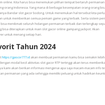
m online. Kita harus bisa menemukan pilihan tempat bertaruh permainan 
orang-orang Indonesia. Yang mana di berbagai kesempatan orang-orang bis
a Bandar slot gacor bodong. Untuk menemukan hal tersebut kita perlu
man untuk memberikan semua pemain game yang terbaik. Serta sistem pe
 bisa menikmati seluruh hidangan permainan terbaik dan terlengkap sep
bisa diterapkan untuk main slot gacor online gampang jackpot. Akan
r untuk menang setiap hari.
vorit Tahun 2024
it
https://gascor777.id
akan membuat permainan kamu bisa semakin lebih
gan modal kecil aktivitas slot gacor RTP tertinggi akan terus memberik
ya kami akan berikan informasi mengenai apa saja macam-macam info t
ngkan permainan yang ada sehingga memiliki peluang untuk hadirkan keun