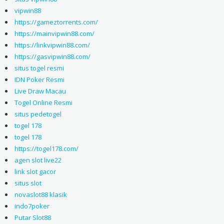
vipwin88
https://gameztorrents.com/
https://mainvipwin88.com/
https://linkvipwin88.com/
https://gasvipwin88.com/
situs togel resmi
IDN Poker Resmi
Live Draw Macau
Togel Online Resmi
situs pedetogel
togel 178
togel 178
https://togel178.com/
agen slot live22
link slot gacor
situs slot
novaslot88 klasik
indo7poker
Putar Slot88