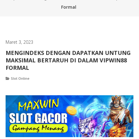
Formal
Maret 3, 2023
MENGINDEKS DENGAN DAPATKAN UNTUNG
MAKSIMAL BERTARUH DI DALAM VIPWIN88
FORMAL
Slot Online