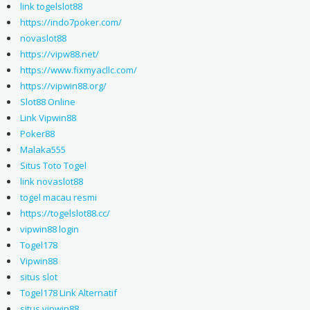
link togelslot88
https://indo7poker.com/
novaslot88
https://vipw88.net/
https://www.fixmyacllc.com/
https://vipwin88.org/
Slot88 Online
Link Vipwin88
Poker88
Malaka555
Situs Toto Togel
link novaslot88
togel macau resmi
https://togelslot88.cc/
vipwin88 login
Togel178
Vipwin88
situs slot
Togel178 Link Alternatif
situs vipwin88