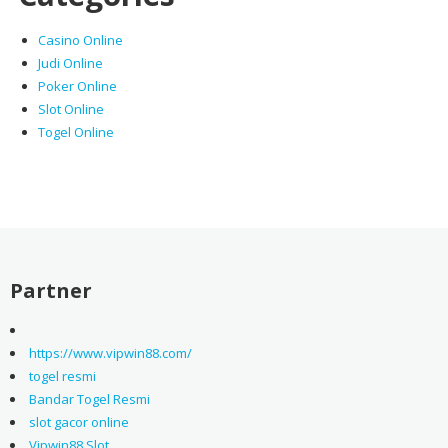
Casino Online
Judi Online
Poker Online
Slot Online
Togel Online
Partner
https://www.vipwin88.com/
togel resmi
Bandar Togel Resmi
slot gacor online
Vipwin88 Slot