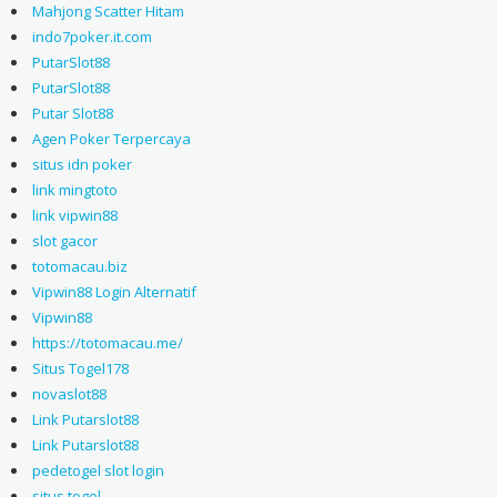
Mahjong Scatter Hitam
indo7poker.it.com
PutarSlot88
PutarSlot88
Putar Slot88
Agen Poker Terpercaya
situs idn poker
link mingtoto
link vipwin88
slot gacor
totomacau.biz
Vipwin88 Login Alternatif
Vipwin88
https://totomacau.me/
Situs Togel178
novaslot88
Link Putarslot88
Link Putarslot88
pedetogel slot login
situs togel