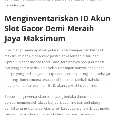
peruntungan.
Menginventariskan ID Akun
Slot Gacor Demi Meraih
Jaya Maksimum
Buat mampu mendapatkan putaran agar memperoleh berhasil
maksimum penjudi seantero pasti biar kesertaan di taruhan
vipwin88 slot online satu hari. Gara-gara banyak opsi judi mesin
slot yang admin sediakan diyakini tersimpan banyak betul-betul
margin yang berlipat ganda. Juga lantaran penjudi inginkan sebagai
seorang slotter dimana teratas jadi haruslah tambah dahulu kita
mebiarkan daftar biar memiliki ID akun vipwin88 slot online.
Sebab menginventariskan akun yang berlaku dapat membuat
penjudi memperoleh akses berjudi slot online nan terlindung
sambil tenang juga jelas-jelas teruji. Itu sebabnya teknik juga mode
register dimana lancar harus kita terapkan dengan gaya-