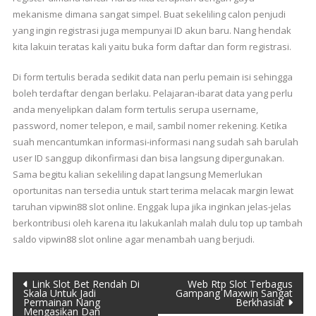
mekanisme dimana sangat simpel. Buat sekeliling calon penjudi
yang ingin registrasi juga mempunyai ID akun baru. Nang hendak
kita lakuin teratas kali yaitu buka form daftar dan form registrasi.
Di form tertulis berada sedikit data nan perlu pemain isi sehingga
boleh terdaftar dengan berlaku. Pelajaran-ibarat data yang perlu
anda menyelipkan dalam form tertulis serupa username,
password, nomer telepon, e mail, sambil nomer rekening. Ketika
suah mencantumkan informasi-informasi nang sudah sah barulah
user ID sanggup dikonfirmasi dan bisa langsung dipergunakan.
Sama begitu kalian sekeliling dapat langsung Memerlukan
oportunitas nan tersedia untuk start terima melacak margin lewat
taruhan vipwin88 slot online. Enggak lupa jika inginkan jelas-jelas
berkontribusi oleh karena itu lakukanlah malah dulu top up tambah
saldo vipwin88 slot online agar menambah uang berjudi.
Navigasi
Link Slot Bet Rendah Di
Web Rtp Slot Terbagus
Skala Untuk Jadi
Gampang Maxwin Sangat
Permainan Nang
Berkhasiat
pos
Mengasikan Dan