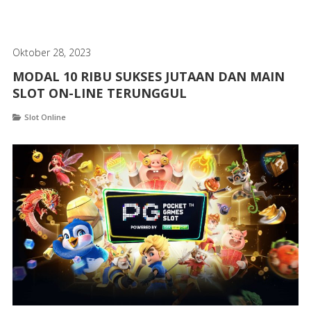
Oktober 28, 2023
MODAL 10 RIBU SUKSES JUTAAN DAN MAIN
SLOT ON-LINE TERUNGGUL
Slot Online