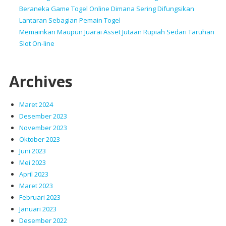
Beraneka Game Togel Online Dimana Sering Difungsikan
Lantaran Sebagian Pemain Togel
Memainkan Maupun Juarai Asset Jutaan Rupiah Sedari Taruhan
Slot On-line
Archives
Maret 2024
Desember 2023
November 2023
Oktober 2023
Juni 2023
Mei 2023
April 2023
Maret 2023
Februari 2023
Januari 2023
Desember 2022