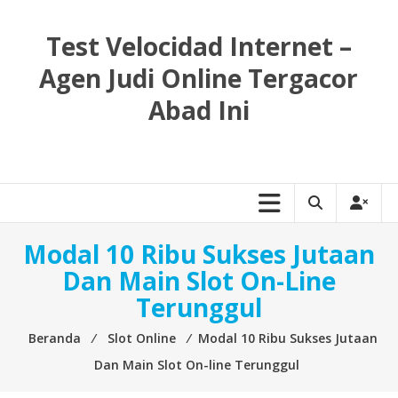
Lompat
ke
Test Velocidad Internet –
konten
Agen Judi Online Tergacor
Abad Ini
Modal 10 Ribu Sukses Jutaan
Dan Main Slot On-Line
Terunggul
Beranda
⁄
Slot Online
⁄
Modal 10 Ribu Sukses Jutaan
Dan Main Slot On-line Terunggul