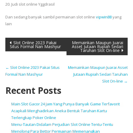
20. Judi slot online Yggdrasil
Dan sedang banyak sambil permainan slot online
vipwin88
yang
lain
Navigasi
Slot Online 2023 Pakai
Memainkan Maupun Juarai
Situs Formal Nan Mashyur
Asset Jutaan Rupiah Sedari
Taruhan Slot On-line
pos
←
Slot Online 2023 Pakai Situs
Memainkan Maupun Juarai Asset
Formal Nan Mashyur
Jutaan Rupiah Sedari Taruhan
Slot On-line
→
Recent Posts
Main Slot Gacor 24 Jam Yang Punya Banyak Game Terfavorit
Acapkali Menghadirkan Aneka Bentuk Taruhan Kartu
Terlengkap Poker Online
Menu-Tautan Didalam Perjudian Slot Online Tentu-Tentu
Menolong Para Bettor Permainan Memenangkan