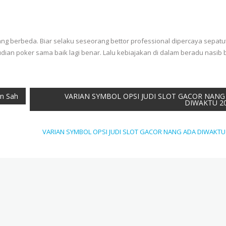
ng berbeda. Biar selaku seseorang bettor professional dipercaya sepat
dian poker sama baik lagi benar. Lalu kebiajakan di dalam beradu nasib 
an Sah
VARIAN SYMBOL OPSI JUDI SLOT GACOR NANG
DIWAKTU 2
VARIAN SYMBOL OPSI JUDI SLOT GACOR NANG ADA DIWAKTU