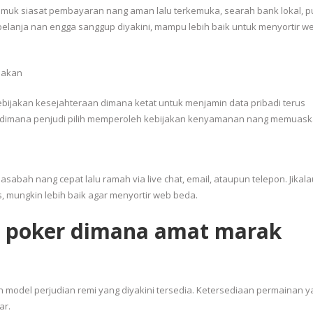
uk siasat pembayaran nang aman lalu terkemuka, searah bank lokal, pu
belanja nan engga sanggup diyakini, mampu lebih baik untuk menyortir w
nakan
bijakan kesejahteraan dimana ketat untuk menjamin data pribadi terus
imana penjudi pilih memperoleh kebijakan kenyamanan nang memuask
sabah nang cepat lalu ramah via live chat, email, ataupun telepon. Jikal
mungkin lebih baik agar menyortir web beda.
 poker dimana amat marak
n model perjudian remi yang diyakini tersedia. Ketersediaan permainan y
ar.