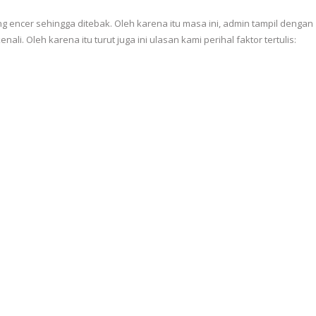
 encer sehingga ditebak. Oleh karena itu masa ini, admin tampil dengan
ali. Oleh karena itu turut juga ini ulasan kami perihal faktor tertulis: