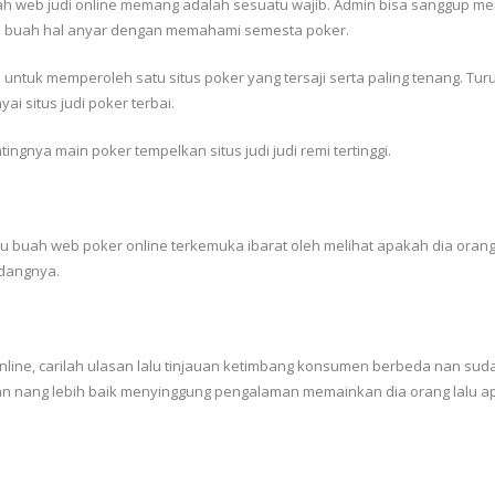
h web judi online memang adalah sesuatu wajib. Admin bisa sanggup me
tu buah hal anyar dengan memahami semesta poker.
untuk memperoleh satu situs poker yang tersaji serta paling tenang. Turu
i situs judi poker terbai.
ingnya main poker tempelkan situs judi judi remi tertinggi.
u buah web poker online terkemuka ibarat oleh melihat apakah dia oran
bidangnya.
nline, carilah ulasan lalu tinjauan ketimbang konsumen berbeda nan sud
ran nang lebih baik menyinggung pengalaman memainkan dia orang lalu 