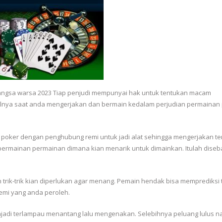
bangsa warsa 2023 Tiap penjudi mempunyai hak untuk tentukan macam
halnya saat anda mengerjakan dan bermain kedalam perjudian permainan
poker dengan penghubung remi untuk jadi alat sehingga mengerjakan te
nre permainan permainan dimana kian menarik untuk dimainkan. Itulah dise
n trik-trik kian diperlukan agar menang. Pemain hendak bisa memprediksi 
emi yang anda peroleh.
jadi terlampau menantang lalu mengenakan. Selebihnya peluang lulus n